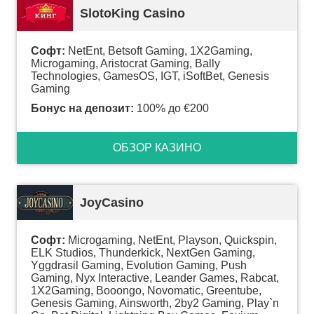
SlotoKing Casino
Софт:
NetEnt, Betsoft Gaming, 1X2Gaming,
Microgaming, Aristocrat Gaming, Bally
Technologies, GamesOS, IGT, iSoftBet, Genesis
Gaming
Бонус на депозит:
100% до €200
ОБЗОР КАЗИНО
JoyCasino
Софт:
Microgaming, NetEnt, Playson, Quickspin,
ELK Studios, Thunderkick, NextGen Gaming,
Yggdrasil Gaming, Evolution Gaming, Push
Gaming, Nyx Interactive, Leander Games, Rabcat,
1X2Gaming, Booongo, Novomatic, Greentube,
Genesis Gaming, Ainsworth, 2by2 Gaming, Play`n