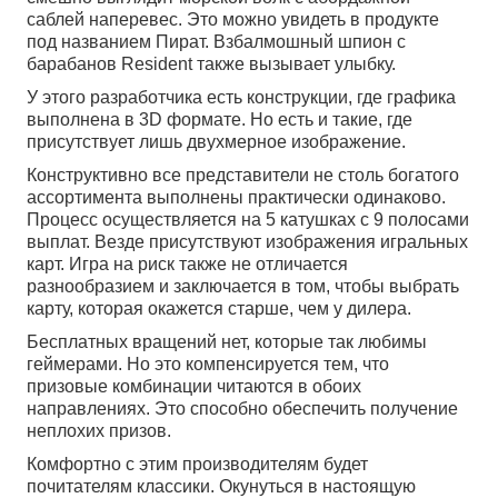
саблей наперевес. Это можно увидеть в продукте
под названием Пират. Взбалмошный шпион с
барабанов Resident также вызывает улыбку.
У этого разработчика есть конструкции, где графика
выполнена в 3D формате. Но есть и такие, где
присутствует лишь двухмерное изображение.
Конструктивно все представители не столь богатого
ассортимента выполнены практически одинаково.
Процесс осуществляется на 5 катушках с 9 полосами
выплат. Везде присутствуют изображения игральных
карт. Игра на риск также не отличается
разнообразием и заключается в том, чтобы выбрать
карту, которая окажется старше, чем у дилера.
Бесплатных вращений нет, которые так любимы
геймерами. Но это компенсируется тем, что
призовые комбинации читаются в обоих
направлениях. Это способно обеспечить получение
неплохих призов.
Комфортно с этим производителям будет
почитателям классики. Окунуться в настоящую