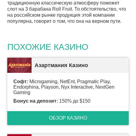
традиционную классическую атмосферу поможет
слот на 3 барабана Roll Fruit. То обстоятельство, что
на российском рынке продукция этой компании
популярна, говорит о том, что она на верном пути.
ПОХОЖИЕ КАЗИНО
Азартмания Казино
Софт:
Microgaming, NetEnt, Pragmatic Play,
Endorphina, Playson, Nyx Interactive, NextGen
Gaming
Бонус на депозит:
150% до $150
ОБЗОР КАЗИНО